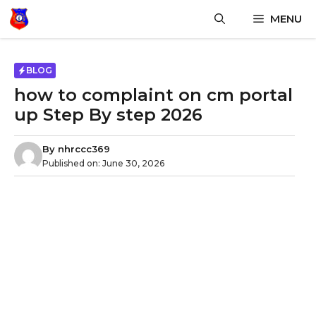
Skip
MENU
to
content
BLOG
how to complaint on cm portal
up Step By step 2026
By
nhrccc369
Published on:
June 30, 2026