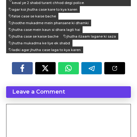
keval ye 2 shabd turant chhod degi police.
agar koi jhutha case kare to kya karen
false case se kaise bache
jhoothe mukadme mein phansane ki dhamki
jhutha case mein kaun si dhara lagti hai
jhutha case se kaise bache
jhutha ilzaam lagane ki saza
jhutha mukadma ke liye ek shabd
ladki agar jhutha case laga to kya karen
Leave a Comment
Comment